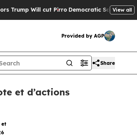
mp Will cut Pirro
Democratic Socialists of Amer
View all
Provided by AGP
Share
te et d’actions
e et
26