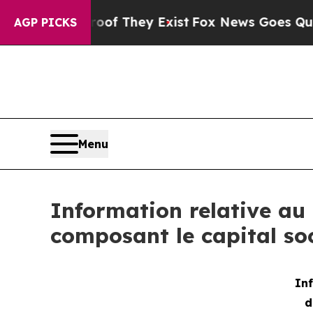
ers no Proof They Exist
Fox News Goes Quiet as '
AGP PICKS
Menu
Information relative au 
composant le capital soc
Inf
d