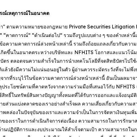
การณ์เหตุการณ์ในอนาคต
หน้า" ตามความหมายของกฎหมาย Private Securities Litigation R
า” “จะ” “คาดการณ์” “ดำเนินต่อไป” รวมถึงรูปแบบต่าง ๆ ของคำเหล่า
้า ข้อความคาดการณ์ล่วงหน้าเหล่านี้ รวมถึงถ้อยแถลงเกี่ยวกับค
เกิดขึ้นในอนาคตระหว่างบริษัทและ NFHITS โอกาสและแนวโน้มท
ิบัตร ตลอดจนความสำเร็จในการนำเทคโนโลยีที่จดสิทธิบัตรไปใช้ง
้วยังมีความไม่แน่นอนอยู่ในตัว ผู้อ่านควรระมัดระวังที่จะไม่พ
สำคัญจากที่ระบุไว้ในข้อความคาดการณ์ล่วงหน้าเหล่านี้ อันเป็นผ
ลุประโยชน์ตามที่คาดหวังจากความร่วมมือที่เสนอไว้กับ NFHI
ิ์ในทรัพย์สินทางปัญญาทั้งหมดที่ได้รับการออกและแจ้งอนุมัติแล้
ยายส่วนแบ่งตลาดของเราอย่างสำเร็จผล ความเสี่ยงเกี่ยวกับความ
สภาพคล่องในปัจจุบันของเราและความจำเป็นในการจัดหาเงินทุนเพิ่ม
มารถของเราในการดำเนินกิจการต่อเนื่อง ความสามารถในการรัก
ฏิบัติการและงบประมาณให้สำเร็จตามเป้า ความสามารถในการบรรลุ